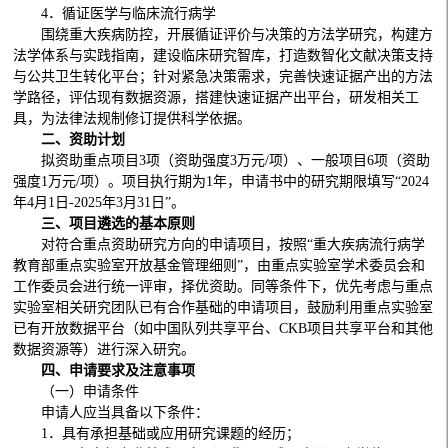
4．循证医学与临床流行病学
围绕重大疾病防控，开展循证评价与决策的方法学研究，构建方
法学体系与实践指南，建设临床研究智库，打造数智化文献决策支持
与公共卫生转化平台；针对紧急决策需求，完善快速证据产出的方法
学路径，评估现有数据资源，搭建快速证据产出平台，研发相关工
具，为法律法规制修订提供科学依据。
二、资助计划
拟资助重点项目3项（资助强度3万元/项）、一般项目6项（资助
强度1万元/项）。项目执行期为1年，申请书中的研究期限填写“2024
年4月1日-2025年3月31日”。
三、项目遴选的基本原则
对符合重点资助研究方向的申请项目，按照“重大疾病流行病学
教育部重点实验室开放基金管理细则”，由重点实验室学术委员会和
工作委员会进行统一评审，择优资助。同等条件下，优先考虑与重点
实验室相关研究团队已有合作基础的申请项目，鼓励利用重点实验室
已有开放数据平台（如中国队列共享平台、CKB项目共享平台和其他
数据资源等）进行深入研究。
四、申请要求及注意事项
（一）申请条件
申请人应当具备以下条件：
1．具有承担基础或应用研究课题的经历；