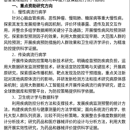
一、重点资助研究方向
1．慢性病流行病学
针对心脑血管疾病、恶性肿瘤、慢阻肺、糖尿病等重大慢性病，
探索其发生发展规律与病因机制，评价环境暴露、遗传及其交互作
用，并整合多组学数据阐明关键分子及通路；开展慢性病风险预测研
究，探索新型预测因子的效果，利用大数据实现早期、大范围人群的
风险预测；开展疾病预防措施的人群效果和卫生经济学评价，为精准
防控提供科学证据。
2．传染病流行病学
开展传染病防控策略与新技术研究，明确疫苗预防疾病负担，运
用大数据研发监测预警技术，研发适宜防控策略与关键技术；开展病
原研究，探索感染传播机制、靶点发现及防控干预措施，重点关注新
冠对其他病原体流行的影响，并研发新检测方法和技术研究病原体感
染机制；运用大数据和人工智能技术开展传染病流行病学研究，建立
全球数据库和预警平台，为防控策略提供科学依据。
3．卫生统计学与数据科学
利用疾病防控分析方法和支撑技术，发展疾病监测预警的统计方
法，构建疾病负担与健康测量的方法学框架；面向系统流行病学，依
托大型人群队列资源，比较不同分析策略，发展整合多维度数据的统
计分析技术；研究药品和医疗器械评价的设计与分析方法，利用大数
据开展实效性研究，为药品和器械评价提供科学证据。