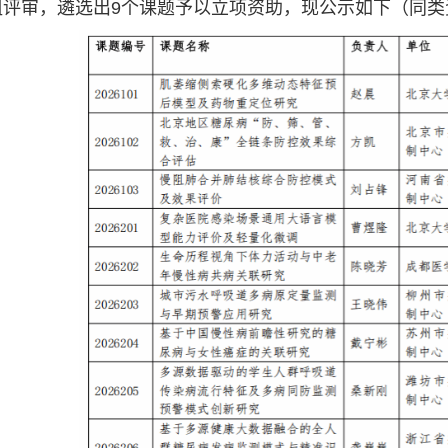
组评审，遴选出9个课题予以立项资助，现公示如下（同类