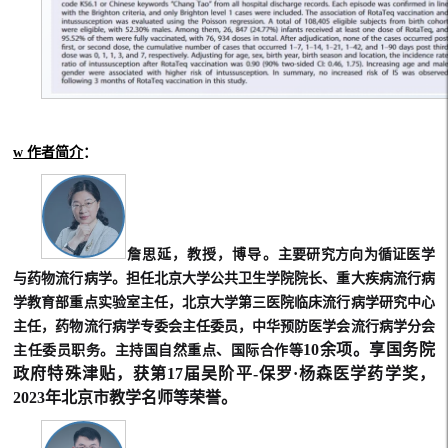
w
作者简介
：
詹思延，
教授
，
博导
。
主要研究
⽅
向为循证医学
与药物流
⾏
病学。担任北京
⼤
学公共卫
⽣
学院院
⻓
、重
⼤
疾病流
⾏
病
学教
育部重点实验室主任，北京
⼤
学第三医院临床流
⾏
病学研究中
⼼
主任，药物流
⾏
病学专委会主任委员，
中华预防医学会流
⾏
病学分会
10余项。享国务院
主任委员职务。主持国
⾃
然重点、国际合作等
政府特殊津贴，获第17届吴阶平-保罗·杨森医学药学奖，
2023年北京市教学名师等荣誉。