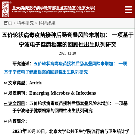
首页
>
科学研究
>
科研成果
五价轮状病毒疫苗接种后肠套叠⻛险未增加： ⼀项基于
宁波电⼦健康档案的回顾性出⽣队列研究
2023-12-20
研究速递：
五价轮状病毒疫苗接种后肠套叠⻛险未增加：
⼀项
基于宁波电⼦健康档案的回顾性出⽣队列研
究
w
文章类型
：
Article
Emerging Microbes & Infections
w
发表期刊
：
w
论文题目
：
五价轮状病毒疫苗接种后肠套叠⻛险未增加：
⼀项基
于宁波电⼦健康档案的回顾性出⽣队列研
究
w
内容简介
：
2023年10
10
⽉
⽇
，北京
⼤
学公共卫
⽣
学院流
⾏
病与卫
⽣
统计学