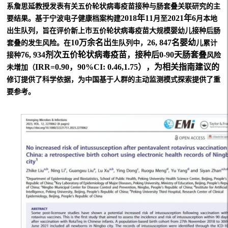
系詹思延教授发表有关五
价轮状病毒疫苗接种与肠套叠关联研究的主
2018年11
2021年6
要结果。基于宁波电
⼦
健康档案构建
⽉⾄
⽉
本地
出
⽣
队列，旨在评价新上市五价轮状病毒疫苗
⼤
规模婴幼
⼉
接种后肠
10万余名出
26, 847名婴幼
套叠的发
⽣⻛
险。在
⽣
队列中，
⼉
累计
76, 934剂次五价轮状病毒疫苗，接种后0-90天肠套叠
接种
⻛
险
IRR=0.90，90%CI: 0.46,1.75），为相关指南建议的
未增加（
修订提供了科学依据，为中国基于
⼈
群的主动监测模式探索提供了重
要参考。