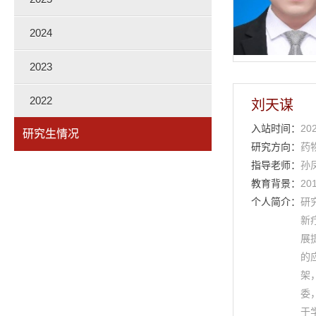
2024
2023
2022
刘天谋
入站时间：
202
研究生情况
研究方向：
药
指导老师：
孙
教育背景：
20
个人简介：
研
新
展
的
架
委
于