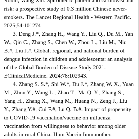
Robin, Wang Xin. Spirometric pattern and cardiovascular
risk: a prospective study of 0.3 million Chinese never-
smokers. The Lancet Regional Health - Western Pacific.
2025;54:101274.
3. Deng J.*, Zhang H., Wang Y., Liu Q., Du M., Yan
W., Qin C., Zhang S., Chen W., Zhou L., Liu M., Niu
B.#, Liu J.#. Global, regional, and national burden of
dengue infection in children and adolescents: an analysis
of the Global Burden of Disease Study 2021.
EClinicalMedicine. 2024;78:102943.
4. Zhang S. S.*, Shi W.*, Du J.*, Zhang W. X., Yuan
M., Zhou Y., Wang L., Zhao T., Ma Q. Y., Zhang S.,
Yang H., Zhang X., Wang M., Huang N., Zeng J., Liu
Y., Zhang Y.#, Cui F.#, Lu Q. B.#. Impact of propensity
to COVID-19 vaccination/vaccine on influenza
vaccination from willingness to behavior among older
adults in rural China. Hum Vaccin Immunother.