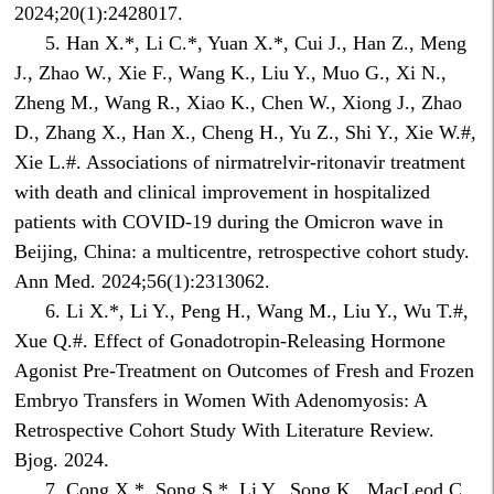
2024;20(1):2428017.
5. Han X.*, Li C.*, Yuan X.*, Cui J., Han Z., Meng
J., Zhao W., Xie F., Wang K., Liu Y., Muo G., Xi N.,
Zheng M., Wang R., Xiao K., Chen W., Xiong J., Zhao
D., Zhang X., Han X., Cheng H., Yu Z., Shi Y., Xie W.#,
Xie L.#. Associations of nirmatrelvir-ritonavir treatment
with death and clinical improvement in hospitalized
patients with COVID-19 during the Omicron wave in
Beijing, China: a multicentre, retrospective cohort study.
Ann Med. 2024;56(1):2313062.
6. Li X.*, Li Y., Peng H., Wang M., Liu Y., Wu T.#,
Xue Q.#. Effect of Gonadotropin-Releasing Hormone
Agonist Pre-Treatment on Outcomes of Fresh and Frozen
Embryo Transfers in Women With Adenomyosis: A
Retrospective Cohort Study With Literature Review.
Bjog. 2024.
7. Cong X.*, Song S.*, Li Y., Song K., MacLeod C.,