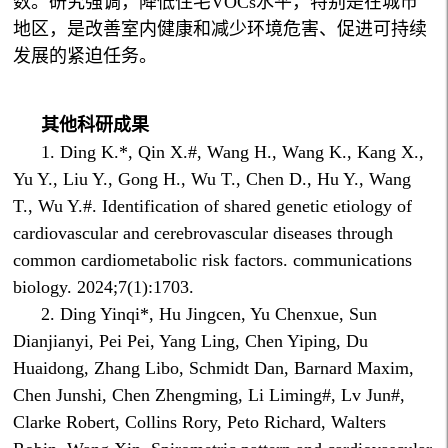
数。研究强调，降低住宅VOCs水平，特别是在城市
地区，是改善室内健康和减少环境危害、促进可持续
发展的紧迫任务。
其他科研成果
1. Ding K.*, Qin X.#, Wang H., Wang K., Kang X.,
Yu Y., Liu Y., Gong H., Wu T., Chen D., Hu Y., Wang
T., Wu Y.#. Identification of shared genetic etiology of
cardiovascular and cerebrovascular diseases through
common cardiometabolic risk factors. communications
biology. 2024;7(1):1703.
2. Ding Yinqi*, Hu Jingcen, Yu Chenxue, Sun
Dianjianyi, Pei Pei, Yang Ling, Chen Yiping, Du
Huaidong, Zhang Libo, Schmidt Dan, Barnard Maxim,
Chen Junshi, Chen Zhengming, Li Liming#, Lv Jun#,
Clarke Robert, Collins Rory, Peto Richard, Walters