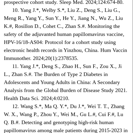
prospective cohort study. Sleep Med. 2024;124:674-80.
10. Yang J.*, Welby S.*, Liu Z., Deng S., Liu G.,
Meng R., Yang Y., Sun Y., He Y., Jiang N., Wu Z., Liu
K.#, Rosillon D., Cohet C., Zhan S.#. Monitoring the
safety of the adjuvanted human papillomavirus vaccine,
HPV-16/18-AS04: Protocol for a cohort study using
electronic health records in Yinzhou, China. Hum Vaccin
Immunother. 2024;20(1):2378535.
11. Yang J.*, Deng S., Zhao H., Sun F., Zou X., Ji
L., Zhan S.#. The Burden of Type 2 Diabetes in
Adolescents and Young Adults in China: A Secondary
Analysis from the Global Burden of Disease Study 2021.
Health Data Sci. 2024;4:0210.
12. Wang S.*, Ma Q. Y.*, Du J.*, Wei T. T., Zhang
W. X., Wang P., Zhou Y., Wei M., Gu L.#, Cui F.#, Lu
Q. B.#. Detecting and genotyping high-risk human
papillomavirus among male patients during 2015-2023 in