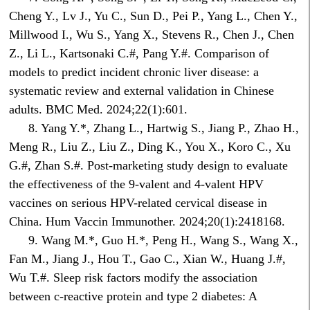
Cheng Y., Lv J., Yu C., Sun D., Pei P., Yang L., Chen Y.,
Millwood I., Wu S., Yang X., Stevens R., Chen J., Chen
Z., Li L., Kartsonaki C.#, Pang Y.#. Comparison of
models to predict incident chronic liver disease: a
systematic review and external validation in Chinese
adults. BMC Med. 2024;22(1):601.
8. Yang Y.*, Zhang L., Hartwig S., Jiang P., Zhao H.,
Meng R., Liu Z., Liu Z., Ding K., You X., Koro C., Xu
G.#, Zhan S.#. Post-marketing study design to evaluate
the effectiveness of the 9-valent and 4-valent HPV
vaccines on serious HPV-related cervical disease in
China. Hum Vaccin Immunother. 2024;20(1):2418168.
9. Wang M.*, Guo H.*, Peng H., Wang S., Wang X.,
Fan M., Jiang J., Hou T., Gao C., Xian W., Huang J.#,
Wu T.#. Sleep risk factors modify the association
between c-reactive protein and type 2 diabetes: A