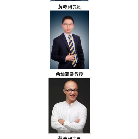
黄涛
研究员
余灿清
副教授
薛涛
研究员